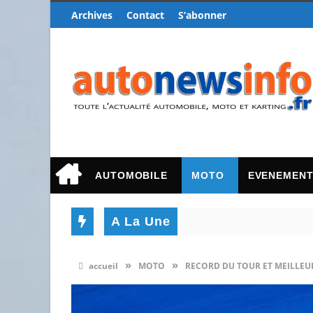
Archives
Contact
S’abonner
AUTOMOBILE
MOTO
EVENEMEN
A La Une
»
»
accueil
MOTO
RECORD DU TOUR ET MEILLEUR