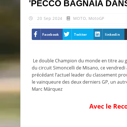
'PECCO BAGNAIA DANS
20 Sep 2024
MOTO
,
MotoGP
Facebook
Twitter
linkedin
Le double Champion du monde en titre au gui
du circuit Simoncelli de Misano, ce vendredi
précédant l’actuel leader du classement pro
le vainqueure des deux derniers GP, un aut
Marc Márquez
Avec le Rec