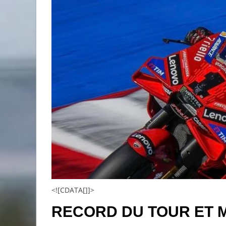
<![CDATA[]]>
RECORD DU TOUR ET 