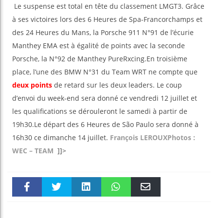
Le suspense est total en tête du classement LMGT3. Grâce
à ses victoires lors des 6 Heures de Spa-Francorchamps et
des 24 Heures du Mans, la Porsche 911 N°91 de l’écurie
Manthey EMA est à égalité de points avec la seconde
Porsche, la N°92 de Manthey PureRxcing.En troisième
place, l’une des BMW N°31 du Team WRT ne compte que
deux points
de retard sur les deux leaders. Le coup
d’envoi du week-end sera donné ce vendredi 12 juillet et
les qualifications se dérouleront le samedi à partir de
19h30.Le départ des 6 Heures de São Paulo sera donné à
16h30 ce dimanche 14 juillet.
François LEROUX
Photos :
WEC – TEAM
]]>
Faceboo
Twitter
linkedin
WhatsAp
Email