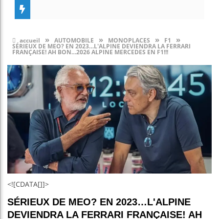
»
»
»
»
accueil
AUTOMOBILE
MONOPLACES
F1
SÉRIEUX DE MEO? EN 2023…L'ALPINE DEVIENDRA LA FERRARI
FRANÇAISE! AH BON…2026 ALPINE MERCEDES EN F1!!!
<![CDATA[]]>
SÉRIEUX DE MEO? EN 2023…L'ALPINE
DEVIENDRA LA FERRARI FRANÇAISE! AH