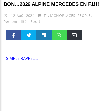
BON…2026 ALPINE MERCEDES EN F1!!!
12 Août 2024
F1
,
MONOPLACES
,
PEOPLE
,
Personnalités
,
Sport
Faceboo
Twitter
linkedin
WhatsAp
Email
k
pt
SIMPLE RAPPEL…