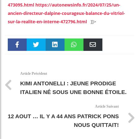
473095.html
https://autonewsinfo.fr/2024/07/25/un-
ancien-directeur-dalpine-courageux-balance-du-vitriol-
sur-la-realite-en-interne-472796.html
]]>
Faceboo
Twitter
linkedin
WhatsAp
Email
k
pt
Article Précédent
KIMI ANTONELLI : JEUNE PRODIGE
ITALIEN NÉ SOUS UNE BONNE ÉTOILE.
Article Suivant
12 AOUT … IL Y A 44 ANS PATRICK PONS
NOUS QUITTAIT!