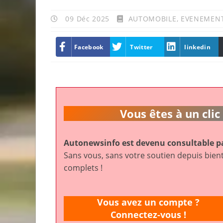
09 Déc 2025
AUTOMOBILE
,
EVENEMEN
Facebook
Twitter
linkedin
Vous êtes à un cl
Autonewsinfo est devenu consultable pa
Sans vous, sans votre soutien depuis bient
complets !
Vous avez un compte ?
Connectez-vous !