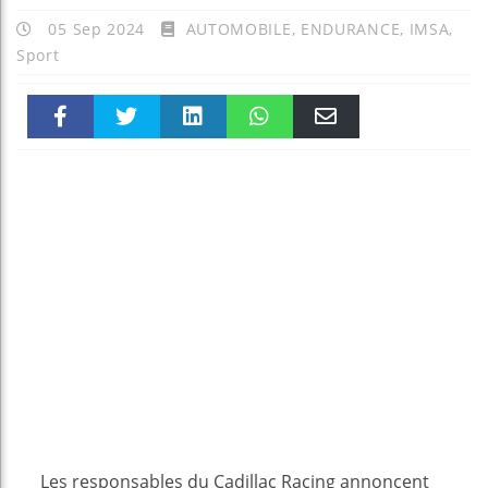
05 Sep 2024
AUTOMOBILE
,
ENDURANCE
,
IMSA
,
Sport
Faceboo
Twitter
linkedin
WhatsAp
Email
k
pt
Les responsables du Cadillac Racing annoncent