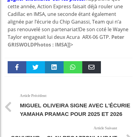
cette année, Action Express faisait déjà rouler une
Cadillac en IMSA, une seconde étant également
alignée par l’écurie du Chip Ganassi, Team qui n’a
pas renouvelé son partenariat!De son coté le Wayne
Taylor engageait lui deux Acura ARX-06 GTP.
Peter
GRISWOLD
Photos : IMSA
]]>
Faceboo
Twitter
linkedin
WhatsAp
Email
k
pt
Article Précédent
MIGUEL OLIVEIRA SIGNE AVEC L'ÉCURIE
YAMAHA PRAMAC POUR 2025 ET 2026
Article Suivant