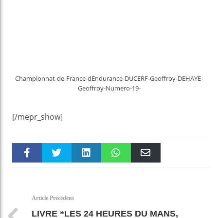
Championnat-de-France-dEndurance-DUCERF-Geoffroy-DEHAYE-
Geoffroy-Numero-19-
[/mepr_show]
Faceboo
Twitter
linkedin
WhatsAp
Email
k
pt
Article Précédent
LIVRE “LES 24 HEURES DU MANS,