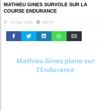
MATHIEU GINES SURVOLE SUR LA
COURSE ENDURANCE
18 Mai 2026
MOTO
Faceboo
Twitter
linkedin
WhatsAp
Email
k
pt
Mathieu Gines plane sur
l’Endurance