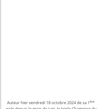
ère
Auteur hier vendredi 18 octobre 2024 de sa 1
pole depuis le mois de juin, le triple Champion du