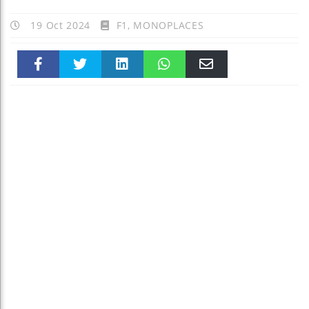
19 Oct 2024
F1
,
MONOPLACES
Faceboo
Twitter
linkedin
WhatsAp
Email
k
pt