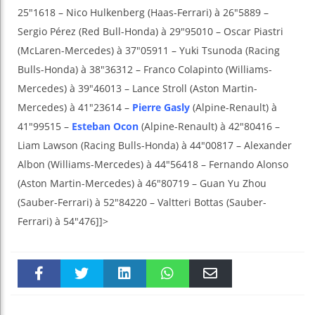
25″1618 – Nico Hulkenberg (Haas-Ferrari) à 26″5889 –
Sergio Pérez (Red Bull-Honda) à 29″95010 – Oscar Piastri
(McLaren-Mercedes) à 37″05911 – Yuki Tsunoda (Racing
Bulls-Honda) à 38″36312 – Franco Colapinto (Williams-
Mercedes) à 39″46013 – Lance Stroll (Aston Martin-
Mercedes) à 41″23614 –
Pierre Gasly
(Alpine-Renault) à
41″99515 –
Esteban Ocon
(Alpine-Renault) à 42″80416 –
Liam Lawson (Racing Bulls-Honda) à 44″00817 – Alexander
Albon (Williams-Mercedes) à 44″56418 – Fernando Alonso
(Aston Martin-Mercedes) à 46″80719 – Guan Yu Zhou
(Sauber-Ferrari) à 52″84220 – Valtteri Bottas (Sauber-
Ferrari) à 54″476]]>
Faceboo
Twitter
linkedin
WhatsAp
Email