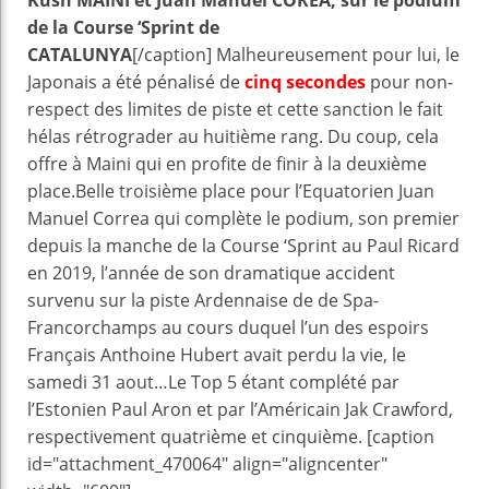
Kush MAINI et Juan Manuel COREA, sur le podium
de la Course ‘Sprint de
CATALUNYA
[/caption] Malheureusement pour lui, le
Japonais a été pénalisé de
cinq secondes
pour non-
respect des limites de piste et cette sanction le fait
hélas rétrograder au huitième rang. Du coup, cela
offre à Maini qui en profite de finir à la deuxième
place.Belle troisième place pour l’Equatorien Juan
Manuel Correa qui complète le podium, son premier
depuis la manche de la Course ‘Sprint au Paul Ricard
en 2019, l’année de son dramatique accident
survenu sur la piste Ardennaise de de Spa-
Francorchamps au cours duquel l’un des espoirs
Français Anthoine Hubert avait perdu la vie, le
samedi 31 aout…Le Top 5 étant complété par
l’Estonien Paul Aron et par l’Américain Jak Crawford,
respectivement quatrième et cinquième. [caption
id="attachment_470064" align="aligncenter"