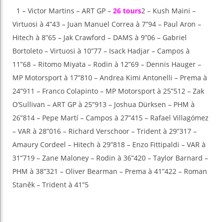
1 – Victor Martins – ART GP –
26 tours
2 – Kush Maini –
Virtuosi à 4”43 – Juan Manuel Correa à 7”94 – Paul Aron –
Hitech à 8”65 – Jak Crawford – DAMS à 9”06 – Gabriel
Bortoleto – Virtuosi à 10”77 – Isack Hadjar – Campos à
11”68 – Ritomo Miyata – Rodin à 12”69 – Dennis Hauger –
MP Motorsport à 17”810 – Andrea Kimi Antonelli – Prema à
24”911 – Franco Colapinto – MP Motorsport à 25”512 – Zak
O’Sullivan – ART GP à 25”913 – Joshua Dürksen – PHM à
26”814 – Pepe Martí – Campos à 27”415 – Rafael Villagómez
– VAR à 28”016 – Richard Verschoor – Trident à 29”317 –
Amaury Cordeel – Hitech à 29”818 – Enzo Fittipaldi – VAR à
31”719 – Zane Maloney – Rodin à 36”420 – Taylor Barnard –
PHM à 38”321 – Oliver Bearman – Prema à 41”422 – Roman
Staněk – Trident à 41”5