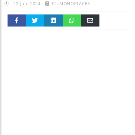
22 Juin 2024
F2
,
MONOPLACES
Faceboo
Twitter
linkedin
WhatsAp
Email
k
pt