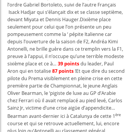
l’ordre Gabriel Bortoleto, suivi de l’autre Français
Isack Hadjar qui s’élançait dix et se classe septième,
devant Miyata et Dennis Hauger.Dixième place
seulement pour celui que l’on présente un peu
pompeusement comme la ‘ pépite Italienne car
depuis l’ouverture de la saison de F2, Andréa Kimi
Antonelli, ne brille guère dans ce tremplin vers la F1,
preuve à l’appui, il n’occupe qu’une terrible modeste
sixième place et ce à…
39 points
du leader, Paul
Aron qui en totalise
87 points
!Et que dire du second
pilote du Prema visiblement en pleine crise en cette
première partie de Championnat, le jeune Anglais
Oliver Bearman, le ‘pigiste de luxe au GP d’Arabie
chez Ferrari où il avait remplacé au pied levé, Carlos
Sainz Jr, victime d’une crise aigüe d’appendicite…
ère
Bearman avant-dernier ici à Catalunya de cette 1
course et qui se retrouve actuellement, lui, encore
plus loin qu’Antonelli au classement général