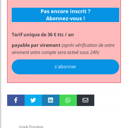
Pas encore inscrit ?
Abonnez-vous !
Tarif unique de 36 € ttc / an
payable par virement
(
après vérification de votre
virement votre compte sera activé sous 24h)
s'abonner
Faceboo
Twitter
linkedin
WhatsAp
Email
k
pt
Article Précédent