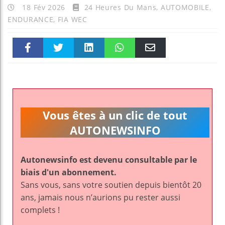
18 Fév 2026
24 Heures Du Mans
,
AUTOMOBILE
,
ENDURANCE
,
FIA WEC
Faceboo
Twitter
linkedin
WhatsAp
Email
k
pt
Vous êtes à un clic de tout
AUTONEWSINFO
Autonewsinfo est devenu consultable par le
biais d'un abonnement.
Sans vous, sans votre soutien depuis bientôt 20
ans, jamais nous n’aurions pu rester aussi
complets !