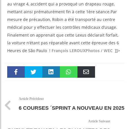
au virage 4, accident qui a provoqué un drapeau rouge,
mettant ainsi prématurément fin à cette 1ère séance.Par
mesure de précaution, Robin a été transporté au centre
médical pour y effectuer les contrôles médicaux d’usage.
Finalement on apprenait que cette Lexus déclarait forfait,
la voiture n’étant pas réparable avant cette épreuve des 6
Heures de São Paulo !
François LEROUX
Photos / WEC
]]>
Faceboo
Twitter
linkedin
WhatsAp
Email
k
pt
Article Précédent
6 COURSES ´SPRINT A NOUVEAU EN 2025
Article Suivant