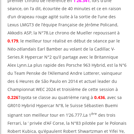
premier chrono de référence en
1’26.341
, lors d’une
séance, on l’a dit, écourtée de 40 minutes et ce en raison
d’un drapeau rouge agité suite à la sortie de l’une des
Lexus LMGT3 de l’équipe Française de Jérôme Policand,
Akkodis ASP, la N°78.Le chrono de Mueller repoussant à
0.179
, le meilleur tour réalisé en début de séance par le
Néo-zélandais Earl Bamber au volant de la Cadillac V-
Series.R Hypercar N°2 qu’il partage avec le Britannique
Alex Lynn.La plus rapide des Porsche 963 Hybrid, est la N°6
du Team Penske de l’Allemand Andre Lotterer, vainqueur
des 6 Heures de São Paulo en 2014 et actuel leader du
Championnat WEC 2024 et troisième de cette session à
0.226
Toyota se classe au quatrième rang à
0.436
, avec sa
GR010 Hybrid Hypercar N°8, le Suisse Sébastien Buemi
ère
signant son meilleur tour en 1’26.777.La 1
des trois
Ferrari, la ‘ privée d’AF Corse, la N°83 pilotée par le Polonais
Robert Kubica, qu’épaulent Robert Shwartzman et Yifei Ye,