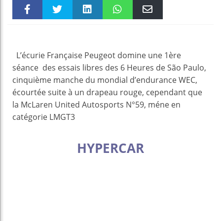
Faceboo
Twitter
linkedin
WhatsAp
Email
k
pt
L’écurie Française Peugeot domine une 1ère
séance des essais libres des 6 Heures de São Paulo,
cinquième manche du mondial d’endurance WEC,
écourtée suite à un drapeau rouge, cependant que
la McLaren United Autosports N°59, méne en
catégorie LMGT3
HYPERCAR