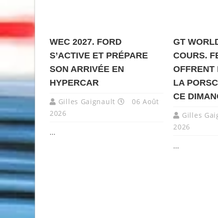
WEC 2027. FORD
GT WORLD
S’ACTIVE ET PRÉPARE
COURS. F
SON ARRIVÉE EN
OFFRENT 
HYPERCAR
LA PORSC
CE DIMA
Gilles Gaignault
06 Août
2026
Gilles Gai
2026
...
...