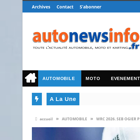
Archives
Contact
S’abonner
AUTOMOBILE
MOTO
EVENEMEN
A La Une
»
»
accueil
AUTOMOBILE
WRC 2026. SEB OGIER