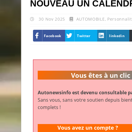
NOUVEAU UN CALENDR
30 Nov 2025
AUTOMOBILE
,
Personnali
Facebook
Twitter
linkedin
Vous êtes à un cl
Autonewsinfo est devenu consultable pa
Sans vous, sans votre soutien depuis bient
complets !
Vous avez un compte ?