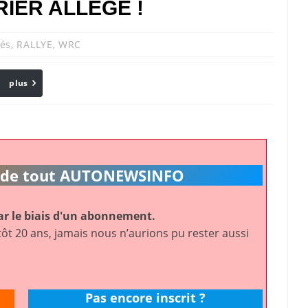
IER ALLÉGÉ !
tés
,
RALLYE
,
WRC
plus
Email
ic de tout AUTONEWSINFO
r le biais d'un abonnement.
ôt 20 ans, jamais nous n’aurions pu rester aussi
Pas encore inscrit ?