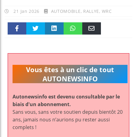
21 Jan 2026
AUTOMOBILE
,
RALLYE
,
WRC
Faceboo
Twitter
linkedin
WhatsAp
Email
k
pt
Vous êtes à un clic de tout
AUTONEWSINFO
Autonewsinfo est devenu consultable par le
biais d'un abonnement.
Sans vous, sans votre soutien depuis bientôt 20
ans, jamais nous n’aurions pu rester aussi
complets !