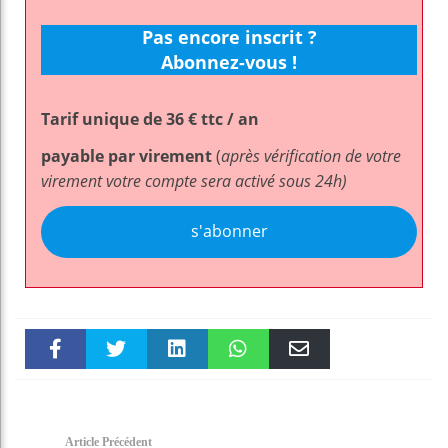
Pas encore inscrit ?
Abonnez-vous !
Tarif unique de 36 € ttc / an
payable par virement
(
après vérification de votre
virement votre compte sera activé sous 24h)
s'abonner
Faceboo
Twitter
linkedin
WhatsAp
Email
k
pt
Article Précédent