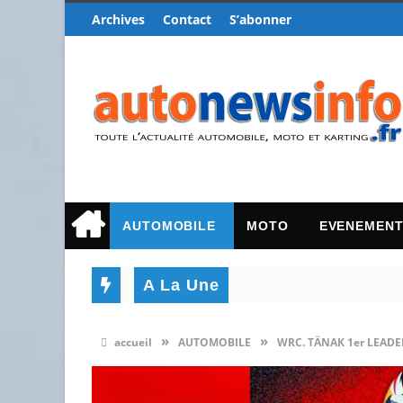
Archives
Contact
S’abonner
AUTOMOBILE
MOTO
EVENEMEN
A La Une
»
»
accueil
AUTOMOBILE
WRC. TÄNAK 1er LEADE