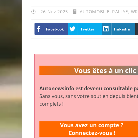
26 Nov 2025
AUTOMOBILE
,
RALLYE
,
WR
Facebook
Twitter
linkedin
Vous êtes à un cl
Autonewsinfo est devenu consultable pa
Sans vous, sans votre soutien depuis bient
complets !
Vous avez un compte ?
Connectez-vous !