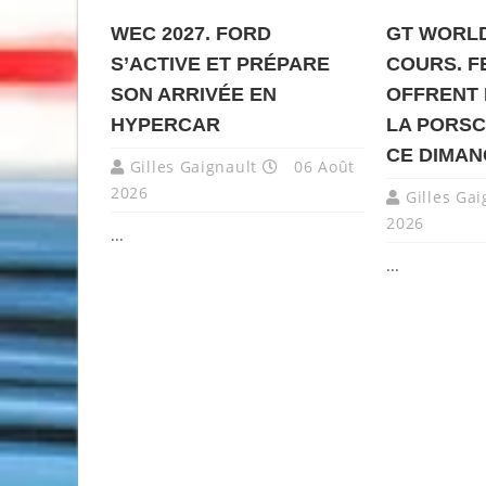
WEC 2027. FORD
GT WORLD
S’ACTIVE ET PRÉPARE
COURS. F
SON ARRIVÉE EN
OFFRENT 
HYPERCAR
LA PORSC
CE DIMA
Gilles Gaignault
06 Août
2026
Gilles Gai
2026
...
...