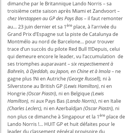
dimanche par le Britannique Lando Norris – sa
troisième cette saison après Miami et Zandvoort –
chez Verstappen au GP des Pays Bas
– il faut remonter
ère
au… 23 juin dernier et sa 1
place, à l’arrivée du
Grand Prix d’Espagne sut la piste de Catalunya de
Montmélo au nord de Barcelone… pour trouver
trace d’un succès du pilote Red Bull !!!Depuis, celui
qui demeure encore le leader, vu l’accumulation de
ses triomphes auparavant –
six respectivement à
Bahreïn, à Djeddah, au Japon, en Chine et à Imola
– ne
gagne plus !Ni en Autriche
(George Russell),
ni à
Silverstone au British GP
(Lewis Hamilton)
, ni en
Hongrie
(Oscar Piastri)
, ni en Belgique
(Lewis
Hamilton),
ni aux Pays Bas
(Lando Norris)
, ni en Italie
(Charles Leclerc),
ni en Azerbaïdjan
(Oscar Piastri),
ni
ère
non plus ce dimanche à Singapour et la 1
place de
Lando Norris !… HUIT GP et huit défaites pour le
leader du classement général provisoire du