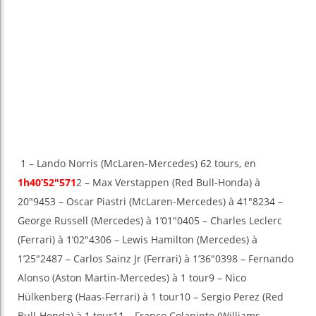
1 – Lando Norris (McLaren-Mercedes) 62 tours, en
1h40’52″571
2 – Max Verstappen (Red Bull-Honda) à
20″9453 – Oscar Piastri (McLaren-Mercedes) à 41″8234 –
George Russell (Mercedes) à 1’01″0405 – Charles Leclerc
(Ferrari) à 1’02″4306 – Lewis Hamilton (Mercedes) à
1’25″2487 – Carlos Sainz Jr (Ferrari) à 1’36″0398 – Fernando
Alonso (Aston Martin-Mercedes) à 1 tour9 – Nico
Hülkenberg (Haas-Ferrari) à 1 tour10 – Sergio Perez (Red
Bull-Honda) à 1 tour11 – Franco Colapinto (Williams-