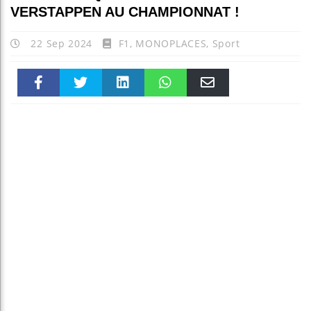
VERSTAPPEN AU CHAMPIONNAT !
22 Sep 2024
F1
,
MONOPLACES
,
Sport
Faceboo
Twitter
linkedin
WhatsAp
Email
k
pt