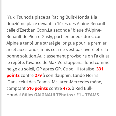
Yuki Tsunoda place sa Racing Bulls-Honda à la
douzième place devant la 1ères des Alpine-Renault
celle d’Esetban Ocon.La seconde ‘ bleue d’Alpine-
Renault de Pierre Gasly, parti en pneus durs, car
Alpine a tenté une stratégie longue pour le premier
arrêt aux stands, mais cela ne s’est pas avéré être la
bonne solution.Au classement provisoire on l’a dit et
le répète, l’avance de Max Verstappen… fond comme
neige au soleil, GP aprés GP. Ce soi, il totalise
331
points
contre
279
à son dauphin, Lando Norris
!Dans celui des Teams, McLaren-Mercedes méne,
comptant
516 points
contre
475
, à Red Bull-
Honda!
Gilles GAIGNAULT
Photos : F1 – TEAMS