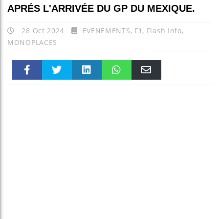
APRÉS L'ARRIVÉE DU GP DU MEXIQUE.
28 Oct 2024
EVENEMENTS
,
F1
,
Flash Info
,
MONOPLACES
Faceboo
Twitter
linkedin
WhatsAp
Email
k
pt