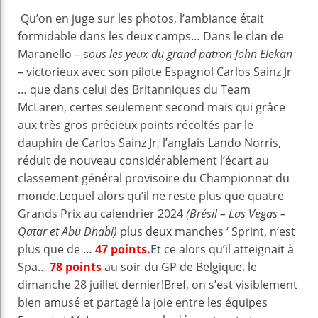
Qu’on en juge sur les photos, l’ambiance était
formidable dans les deux camps… Dans le clan de
Maranello – s
ous les yeux du grand patron John Elekan
–
victorieux avec son pilote Espagnol Carlos Sainz Jr
… que dans celui des Britanniques du Team
McLaren, certes seulement second mais qui grâce
aux très gros précieux points récoltés par le
dauphin de Carlos Sainz Jr, l’anglais Lando Norris,
réduit de nouveau considérablement l’écart au
classement général provisoire du Championnat du
monde.Lequel alors qu’il ne reste plus que quatre
Grands Prix au calendrier 2024
(Brésil – Las Vegas –
Qatar et Abu Dhabi)
plus deux manches ‘ Sprint, n’est
plus que de …
47 points.
Et ce alors qu’il atteignait à
Spa…
78 points
au soir du GP de Belgique. le
dimanche 28 juillet dernier!Bref, on s’est visiblement
bien amusé et partagé la joie entre les équipes