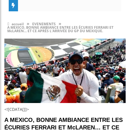
»
»
accueil
EVENEMENTS
A MEXICO, BONNE AMBIANCE ENTRE LES ÉCURIES FERRARI ET
McLAREN… ET CE APRÉS L'ARRIVÉE DU GP DU MEXIQUE.
<![CDATA[]]>
A MEXICO, BONNE AMBIANCE ENTRE LES
ÉCURIES FERRARI ET McLAREN… ET CE