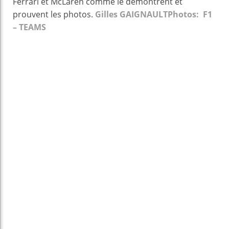
Ferrari et McLaren comme le démontrent et
prouvent les photos.
Gilles GAIGNAULT
Photos: F1
– TEAMS