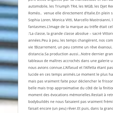
automobile, les Triumph TR4, les MGB, les Djet Ren
Roméo.. venue elle directement d’Italie.En plein suc
Sophia Loren, Monica Vitti, Marcello Mastroianni, l
fantasmes.L’image de la marque au trèfle était cel
:‘La classe, la grande classe absolue – sacré Vitto
années.Peu à peu, les temps changèrent, nos comp
vie !Bizarrement, un peu comme un rêve évanoui, 
distancia.Sa production aussi…Notre dernier gr
tableaux de maîtres accrochés dans une galerie un
nous avions connue.L’Alfasud et l’Alfetta étant pas
lucide en ces temps animés.Le moment le plus ha
mais pas vraiment faite pour déclencher le fris
belle mais trop approximative du côté de la finitio
moment des évocations mémorielles.Restait à ret
bodybuildés ne nous faisaient pas vraiment frémir…
faisait encore (un peu) rêver.Et puis, dans la gra