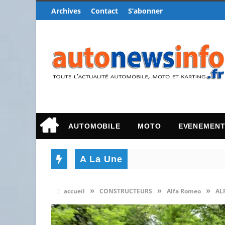
Archives
Contact
S’abonner
AUTOMOBILE
MOTO
EVENEMEN
A La Une
»
»
»
accueil
CONSTRUCTEURS
Alfa Romeo
AL