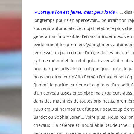
« Lorsque l’on est jeune, c’est pour la vie »
… disai
longtemps pour s’en apercevoir… pourrait-t’on ra
souvenir automobile, cet objet jetable le plus ch
génération, impossible d’en sortir indemne…N’en
évidemment les premiers ‘youngtimers automobile
jeunesse, un peu comme l’image de ces beautés a
rythme mémoriel de celui qui a traversé bien des
une marque jadis aimée ont quelque chose de pas 
nouveau directeur d’Alfa Roméo France et son équip
‘’Junior’’, le parfum curieux et capiteux d’un petit
d’un cerveau assez encombré mais toujours aussi 
dans des machines de toutes origines.La première 
1300 cm 3 si harmonieux fut pour beaucoup d’entr
Bardot ou Sophia Loren… Voire plus !Nous roulion
chevaux – la célèbre et inoubliable Deudeuche – 
père assez angoissé par sa mansuétude et son aud