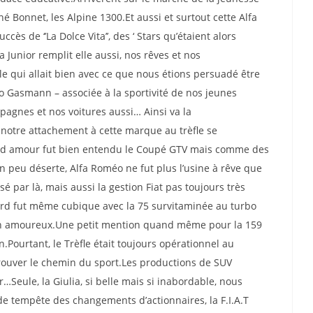
é Bonnet, les Alpine 1300.Et aussi et surtout cette Alfa
cès de ‘’La Dolce Vita’’, des ‘ Stars qu’étaient alors
a Junior remplit elle aussi, nos rêves et nos
le qui allait bien avec ce que nous étions persuadé être
rio Gasmann – associée à la sportivité de nos jeunes
agnes et nos voitures aussi… Ainsi va la
notre attachement à cette marque au trèfle se
and amour fut bien entendu le Coupé GTV mais comme des
 peu déserte, Alfa Roméo ne fut plus l’usine à rêve que
sé par là, mais aussi la gestion Fiat pas toujours très
rd fut même cubique avec la 75 survitaminée au turbo
son amoureux.Une petit mention quand même pour la 159
n.Pourtant, le Trèfle était toujours opérationnel au
rouver le chemin du sport.Les productions de SUV
Seule, la Giulia, si belle mais si inabordable, nous
nde tempête des changements d’actionnaires, la F.I.A.T