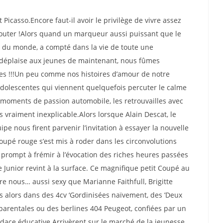
t Picasso.Encore faut-il avoir le privilège de vivre assez
jouter !Alors quand un marqueur aussi puissant que le
er du monde, a compté dans la vie de toute une
 déplaise aux jeunes de maintenant, nous fûmes
s !!!Un peu comme nos histoires d’amour de notre
dolescentes qui viennent quelquefois percuter le calme
 moments de passion automobile, les retrouvailles avec
vraiment inexplicable.Alors lorsque Alain Descat, le
e nous firent parvenir l’invitation à essayer la nouvelle
 Coupé rouge s’est mis à roder dans les circonvolutions
prompt à frémir à l’évocation des riches heures passées
Junior revint à la surface. Ce magnifique petit Coupé au
e nous… aussi sexy que Marianne Faithfull, Brigitte
s alors dans des 4cv ‘Gordinisées naïvement, des ’Deux
parentales ou des berlines 404 Peugeot, confiées par un
ace éducative.Arrivèrent sur le marché de la jeunesse