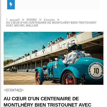
»
»
»
accueil
DIVERS
Circuits
AU CŒUR D'UN CENTENAIRE DE MONTLHÉRY BIEN TRISTOUNET
AVEC MICHEL MALLIER
<![CDATA[]]>
AU CŒUR D'UN CENTENAIRE DE
MONTLHÉRY BIEN TRISTOUNET AVEC