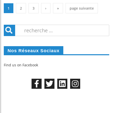
1
2
3
›
»
page suivante
Nos Réseaux Sociaux
Find us on Facebook