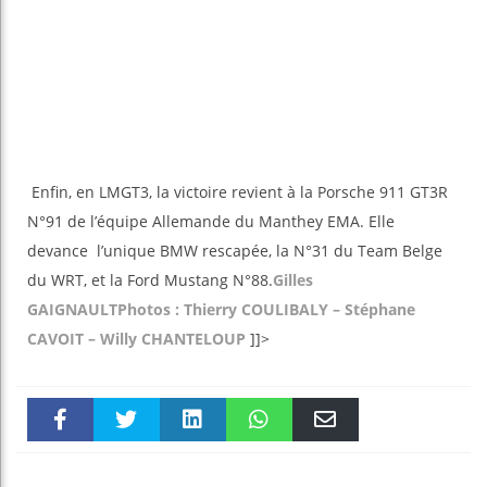
Enfin, en LMGT3, la victoire revient à la Porsche 911 GT3R
N°91 de l’équipe Allemande du Manthey EMA. Elle
devance l’unique BMW rescapée, la N°31 du Team Belge
du WRT, et la Ford Mustang N°88.
Gilles
GAIGNAULT
Photos : Thierry COULIBALY – Stéphane
CAVOIT – Willy CHANTELOUP
]]>
Faceboo
Twitter
linkedin
WhatsAp
Email