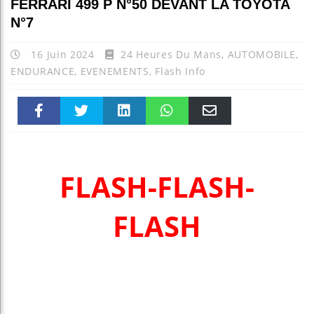
FERRARI 499 P N°50 DEVANT LA TOYOTA
N°7
16 Juin 2024
24 Heures Du Mans
,
AUTOMOBILE
,
ENDURANCE
,
EVENEMENTS
,
Flash Info
Faceboo
Twitter
linkedin
WhatsAp
Email
k
pt
FLASH-FLASH-
FLASH