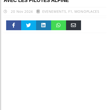
AVEC LES PILOTES ALPINE
20 Nov 2024
EVENEMENTS
,
F1
,
MONOPLACES
Faceboo
Twitter
linkedin
WhatsAp
Email
k
pt