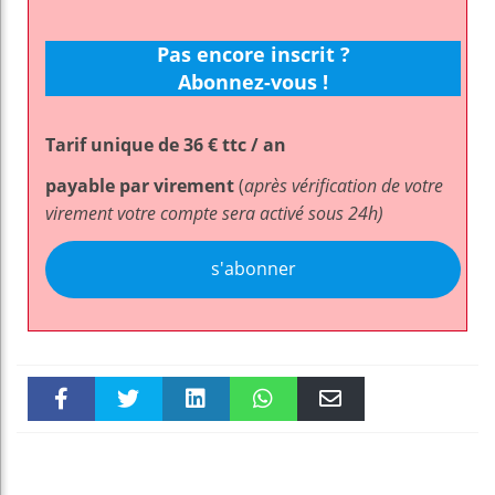
Pas encore inscrit ?
Abonnez-vous !
Tarif unique de 36 € ttc / an
payable par virement
(
après vérification de votre
virement votre compte sera activé sous 24h)
s'abonner
Faceboo
Twitter
linkedin
WhatsAp
Email
k
pt