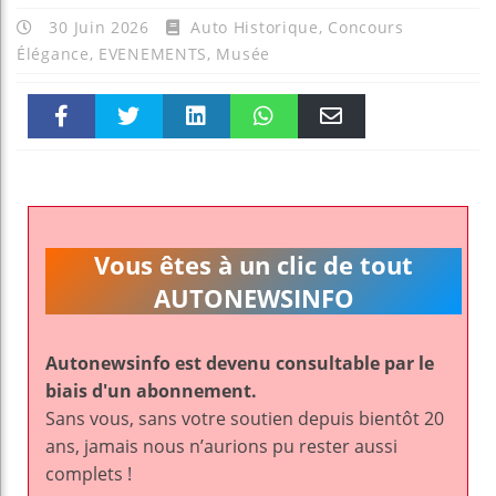
30 Juin 2026
Auto Historique
,
Concours
Élégance
,
EVENEMENTS
,
Musée
Faceboo
Twitter
linkedin
WhatsAp
Email
k
pt
Vous êtes à un clic de tout
AUTONEWSINFO
Autonewsinfo est devenu consultable par le
biais d'un abonnement.
Sans vous, sans votre soutien depuis bientôt 20
ans, jamais nous n’aurions pu rester aussi
complets !