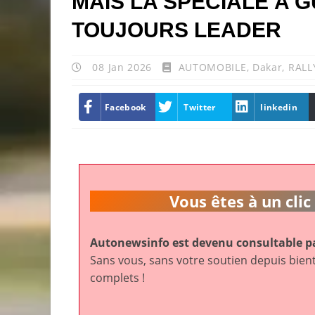
MAIS LA SPÉCIALE A G
TOUJOURS LEADER
08 Jan 2026
AUTOMOBILE
,
Dakar
,
RALL
Facebook
Twitter
linkedin
Vous êtes à un cl
Autonewsinfo est devenu consultable pa
Sans vous, sans votre soutien depuis bient
complets !