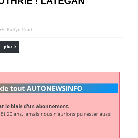
UTHRIE ! LATEGAN
YE
,
Rallye-Raid
plus
Email
ic de tout AUTONEWSINFO
r le biais d'un abonnement.
ôt 20 ans, jamais nous n’aurions pu rester aussi