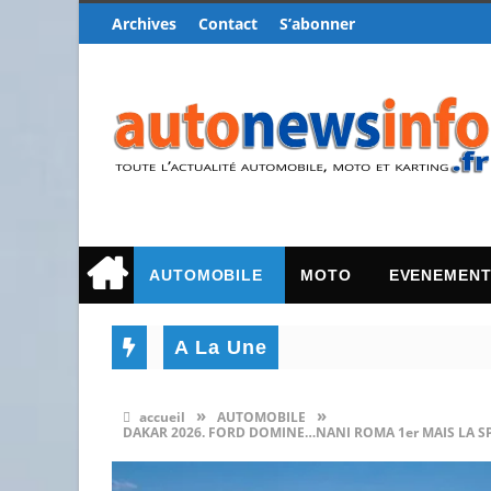
Archives
Contact
S’abonner
AUTOMOBILE
MOTO
EVENEMEN
A La Une
»
»
accueil
AUTOMOBILE
DAKAR 2026. FORD DOMINE…NANI ROMA 1er MAIS LA SP