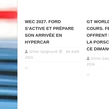
WEC 2027. FORD
GT WORLD
S’ACTIVE ET PRÉPARE
COURS. F
SON ARRIVÉE EN
OFFRENT 
HYPERCAR
LA PORSC
CE DIMA
Gilles Gaignault
06 Août
2026
Gilles Gai
2026
...
...