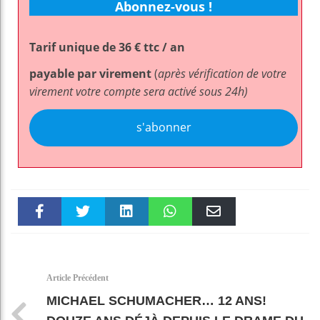
Abonnez-vous !
Tarif unique de 36 € ttc / an
payable par virement
(
après vérification de votre
virement votre compte sera activé sous 24h)
s'abonner
Faceboo
Twitter
linkedin
WhatsAp
Email
k
pt
Article Précédent
MICHAEL SCHUMACHER… 12 ANS!