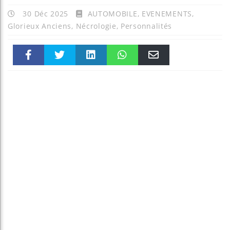
30 Déc 2025
AUTOMOBILE
,
EVENEMENTS
,
Glorieux Anciens
,
Nécrologie
,
Personnalités
Faceboo
Twitter
linkedin
WhatsAp
Email
k
pt