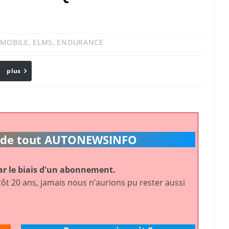
MOBILE
,
ELMS
,
ENDURANCE
plus
Email
ic de tout AUTONEWSINFO
r le biais d'un abonnement.
ôt 20 ans, jamais nous n’aurions pu rester aussi