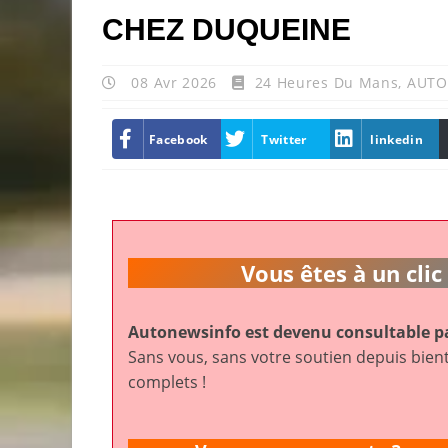
CHEZ DUQUEINE
08 Avr 2026
24 Heures Du Mans
,
AUTO
Facebook
Twitter
linkedin
Vous êtes à un cl
Autonewsinfo est devenu consultable pa
Sans vous, sans votre soutien depuis bient
complets !