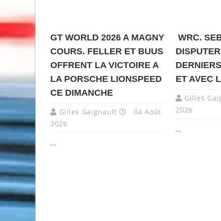
GT WORLD 2026 A MAGNY
WRC. SEB
COURS. FELLER ET BUUS
DISPUTER
OFFRENT LA VICTOIRE A
DERNIERS
LA PORSCHE LIONSPEED
ET AVEC 
CE DIMANCHE
Gilles Gai
2026
Gilles Gaignault
04 Août
2026
...
...