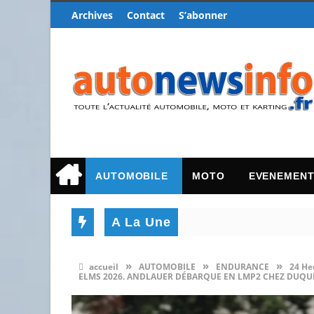
Archives
Contact
S’abonner
AUTOMOBILE
MOTO
EVENEMEN
A La Une
»
»
»
accueil
AUTOMOBILE
ENDURANCE
24 He
ELMS 2026. ANDLAUER DÉBARQUE EN LMP2 CHEZ DUQU