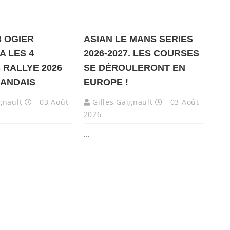
 OGIER
ASIAN LE MANS SERIES
A LES 4
2026-2027. LES COURSES
 RALLYE 2026
SE DÉROULERONT EN
LANDAIS
EUROPE !
gnault
03 Août
Gilles Gaignault
03 Août
2026
...