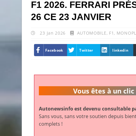
F1 2026. FERRARI PR
26 CE 23 JANVIER
23 Jan 2026
AUTOMOBILE
,
F1
,
MONOPL
Facebook
Twitter
linkedin
Vous êtes à un cl
Autonewsinfo est devenu consultable pa
Sans vous, sans votre soutien depuis bient
complets !