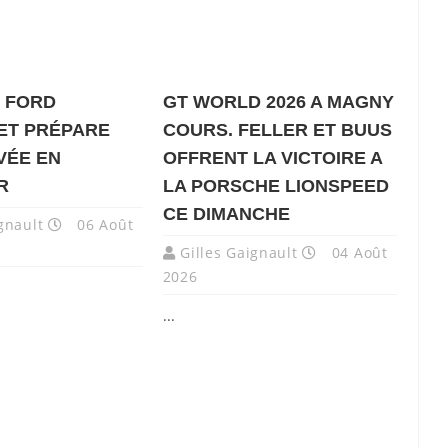
. FORD
GT WORLD 2026 A MAGNY
 ET PRÉPARE
COURS. FELLER ET BUUS
VÉE EN
OFFRENT LA VICTOIRE A
R
LA PORSCHE LIONSPEED
CE DIMANCHE
gnault
06 Août
Gilles Gaignault
04 Août
2026
...