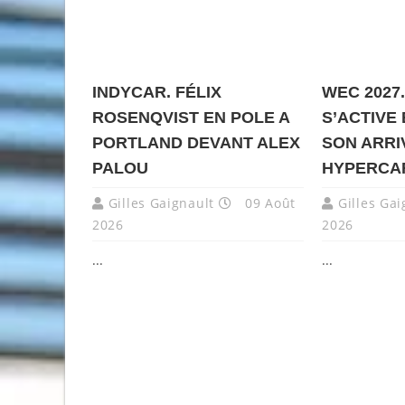
INDYCAR. FÉLIX
WEC 2027
ROSENQVIST EN POLE A
S’ACTIVE
PORTLAND DEVANT ALEX
SON ARRI
PALOU
HYPERCA
Gilles Gaignault
09 Août
Gilles Gai
2026
2026
...
...