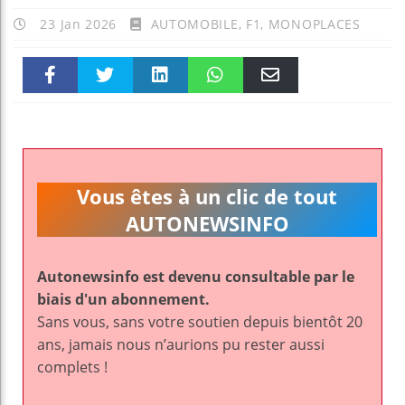
23 Jan 2026
AUTOMOBILE
,
F1
,
MONOPLACES
Faceboo
Twitter
linkedin
WhatsAp
Email
k
pt
Vous êtes à un clic de tout
AUTONEWSINFO
Autonewsinfo est devenu consultable par le
biais d'un abonnement.
Sans vous, sans votre soutien depuis bientôt 20
ans, jamais nous n’aurions pu rester aussi
complets !