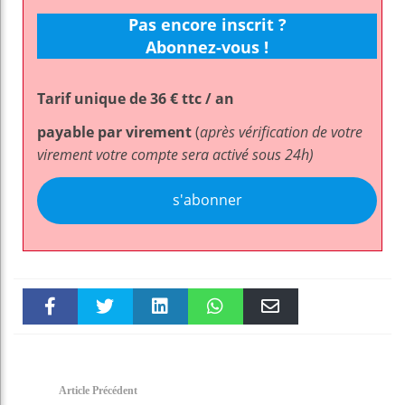
Pas encore inscrit ?
Abonnez-vous !
Tarif unique de 36 € ttc / an
payable par virement
(
après vérification de votre
virement votre compte sera activé sous 24h)
s'abonner
Faceboo
Twitter
linkedin
WhatsAp
Email
k
pt
Article Précédent