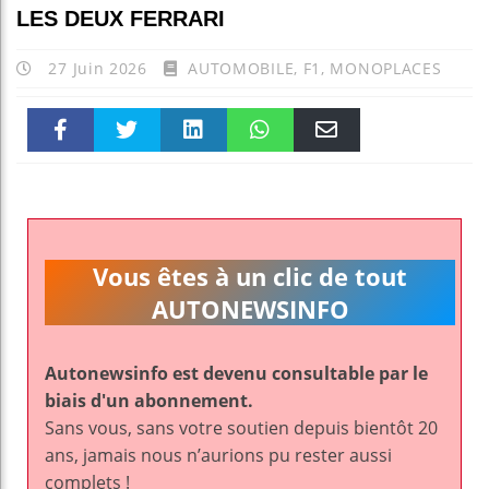
LES DEUX FERRARI
27 Juin 2026
AUTOMOBILE
,
F1
,
MONOPLACES
Faceboo
Twitter
linkedin
WhatsAp
Email
k
pt
Vous êtes à un clic de tout
AUTONEWSINFO
Autonewsinfo est devenu consultable par le
biais d'un abonnement.
Sans vous, sans votre soutien depuis bientôt 20
ans, jamais nous n’aurions pu rester aussi
complets !