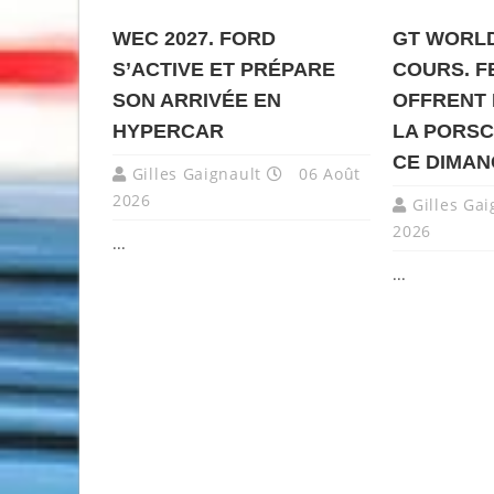
WEC 2027. FORD
GT WORLD
S’ACTIVE ET PRÉPARE
COURS. F
SON ARRIVÉE EN
OFFRENT 
HYPERCAR
LA PORSC
CE DIMA
Gilles Gaignault
06 Août
2026
Gilles Gai
2026
...
...