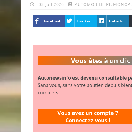
03 Juil 2026
AUTOMOBILE
,
F1
,
MONOPL
Facebook
Twitter
linkedin
Vous êtes à un cl
Autonewsinfo est devenu consultable pa
Sans vous, sans votre soutien depuis bient
complets !
Vous avez un compte ?
Connectez-vous !