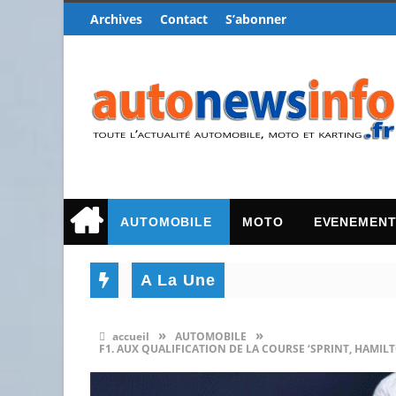
Archives
Contact
S’abonner
AUTOMOBILE
MOTO
EVENEMEN
A La Une
»
»
accueil
AUTOMOBILE
F1. AUX QUALIFICATION DE LA COURSE ‘SPRINT, HAMI