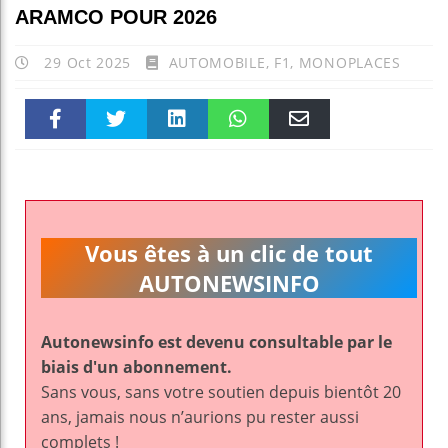
ARAMCO POUR 2026
29 Oct 2025
AUTOMOBILE
,
F1
,
MONOPLACES
Faceboo
Twitter
linkedin
WhatsAp
Email
k
pt
Vous êtes à un clic de tout
AUTONEWSINFO
Autonewsinfo est devenu consultable par le
biais d'un abonnement.
Sans vous, sans votre soutien depuis bientôt 20
ans, jamais nous n’aurions pu rester aussi
complets !