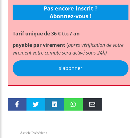
Pas encore inscrit ?
Abonnez-vous !
Tarif unique de 36 € ttc / an
payable par virement
(
après vérification de votre
virement votre compte sera activé sous 24h)
s'abonner
Faceboo
Twitter
linkedin
WhatsAp
Email
k
pt
Article Précédent