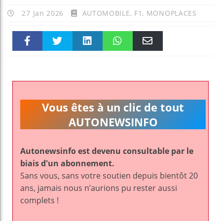
27 Jan 2026
AUTOMOBILE
,
F1
,
MONOPLACES
Faceboo
Twitter
linkedin
WhatsAp
Email
k
pt
Vous êtes à un clic de tout
AUTONEWSINFO
Autonewsinfo est devenu consultable par le
biais d'un abonnement.
Sans vous, sans votre soutien depuis bientôt 20
ans, jamais nous n’aurions pu rester aussi
complets !