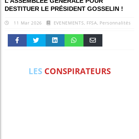
L’ASSEMBLÉE GÉNÉRALE POUR
DESTITUER LE PRÉSIDENT GOSSELIN !
11 Mar 2026
EVENEMENTS
,
FFSA
,
Personnalités
Faceboo
Twitter
linkedin
WhatsAp
Email
k
pt
LES
CONSPIRATEURS