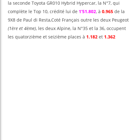
la seconde Toyota GR010 Hybrid Hypercar, la N°7, qui
complète le Top 10, crédité lui de
1’51.802
, à
0.965
de la
9X8 de Paul di Resta,Coté Français outre les deux Peugeot
(1ère et 4ème)
, les deux Alpine, la N°35 et la 36, occupent
les quatorzième et seizième places à
1.182
et
1.362