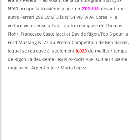
Franck Perera – au volant de la Lamborghini Iron Lynx
N°60 occupe la troisième place, en
2’02.818
, devant une
autre Ferrari 296 LMGT3 la N°54 VISTA AF Corse – la
voiture victorieuse à Fuji – du trio composé de Thomas
Flohr, Francesco Castellacci et Davide Rigon.Top 5 pour la
Ford Mustang N°77 du Proton Competition de Ben Barker,
lequel se retrouve à seulement
0,023
du meilleur temps
de Rigon.La deuxième Lexus Akkodis ASP, suit au sixième
rang avec l’Argentin Jose-Maria Lopez.