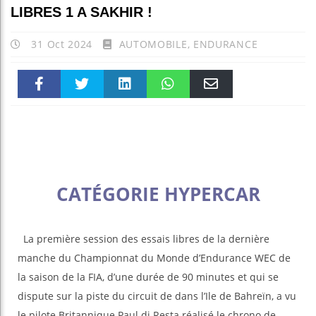
LIBRES 1 A SAKHIR !
31 Oct 2024
AUTOMOBILE
,
ENDURANCE
Faceboo
Twitter
linkedin
WhatsAp
Email
k
pt
CATÉGORIE HYPERCAR
La première session des essais libres de la dernière
manche du Championnat du Monde d’Endurance WEC de
la saison de la FIA, d’une durée de 90 minutes et qui se
dispute sur la piste du circuit de dans l’Ile de Bahreïn, a vu
le pilote Britannique Paul di Resta réalisé le chrono de