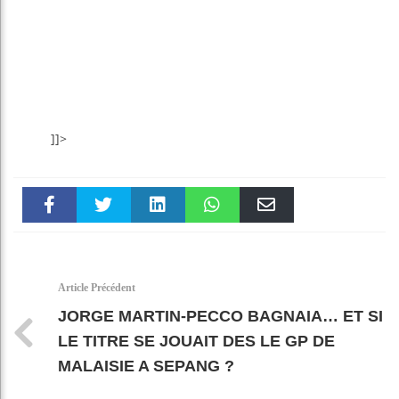
]]>
Faceboo
Twitter
linkedin
WhatsAp
Email
k
pt
Article Précédent
JORGE MARTIN-PECCO BAGNAIA… ET SI
LE TITRE SE JOUAIT DES LE GP DE
MALAISIE A SEPANG ?