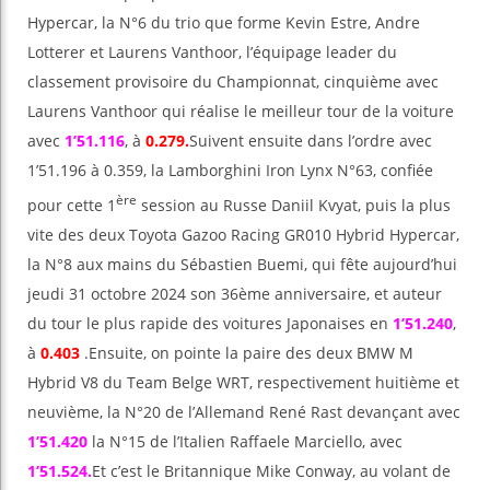
Hypercar, la N°6 du trio que forme Kevin Estre, Andre
Lotterer et Laurens Vanthoor, l’équipage leader du
classement provisoire du Championnat, cinquième avec
Laurens Vanthoor qui réalise le meilleur tour de la voiture
avec
1’51.116
, à
0.279.
Suivent ensuite dans l’ordre avec
1’51.196 à 0.359, la Lamborghini Iron Lynx N°63, confiée
ère
pour cette 1
session au Russe Daniil Kvyat, puis la plus
vite des deux Toyota Gazoo Racing GR010 Hybrid Hypercar,
la N°8 aux mains du Sébastien Buemi, qui fête aujourd’hui
jeudi 31 octobre 2024 son 36ème anniversaire, et auteur
du tour le plus rapide des voitures Japonaises en
1’51.240
,
à
0.403
.Ensuite, on pointe la paire des deux BMW M
Hybrid V8 du Team Belge WRT, respectivement huitième et
neuvième, la N°20 de l’Allemand René Rast devançant avec
1’51.420
la N°15 de l’Italien Raffaele Marciello, avec
1’51.524.
Et c’est le Britannique Mike Conway, au volant de