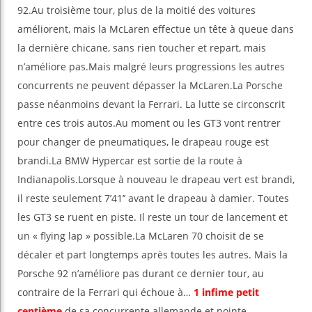
92.Au troisième tour, plus de la moitié des voitures
améliorent, mais la McLaren effectue un tête à queue dans
la dernière chicane, sans rien toucher et repart, mais
n’améliore pas.Mais malgré leurs progressions les autres
concurrents ne peuvent dépasser la McLaren.La Porsche
passe néanmoins devant la Ferrari. La lutte se circonscrit
entre ces trois autos.Au moment ou les GT3 vont rentrer
pour changer de pneumatiques, le drapeau rouge est
brandi.La BMW Hypercar est sortie de la route à
Indianapolis.Lorsque à nouveau le drapeau vert est brandi,
il reste seulement 7’41’’ avant le drapeau à damier. Toutes
les GT3 se ruent en piste. Il reste un tour de lancement et
un « flying lap » possible.La McLaren 70 choisit de se
décaler et part longtemps après toutes les autres. Mais la
Porsche 92 n’améliore pas durant ce dernier tour, au
contraire de la Ferrari qui échoue à…
1 infime petit
centième
de sa concurrente allemande et pointe