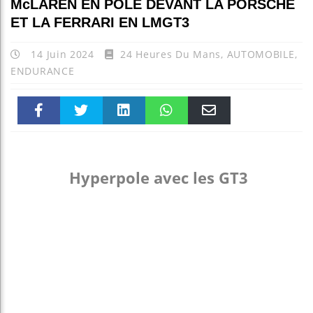
McLAREN EN POLE DEVANT LA PORSCHE
ET LA FERRARI EN LMGT3
14 Juin 2024
24 Heures Du Mans
,
AUTOMOBILE
,
ENDURANCE
Faceboo
Twitter
linkedin
WhatsAp
Email
k
pt
Hyperpole avec les GT3