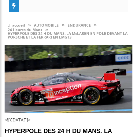
»
»
»
accueil
AUTOMOBILE
ENDURANCE
»
24 Heures du Mans
HYPERPOLE DES 24 H DU MANS. LA McLAREN EN POLE DEVANT LA
PORSCHE ET LA FERRARI EN LMGT3
<![CDATA[]]>
HYPERPOLE DES 24 H DU MANS. LA