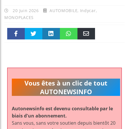
20 Juin 2026
AUTOMOBILE
,
Indycar
,
MONOPLACES
Faceboo
Twitter
linkedin
WhatsAp
Email
k
pt
Vous êtes à un clic de tout
AUTONEWSINFO
Autonewsinfo est devenu consultable par le
biais d'un abonnement.
Sans vous, sans votre soutien depuis bientôt 20