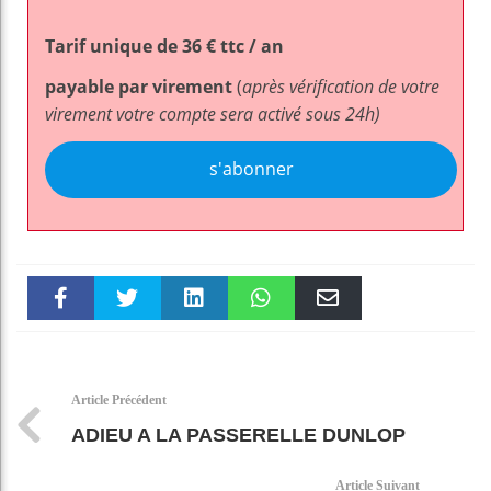
Tarif unique de 36 € ttc / an
payable par virement
(
après vérification de votre
virement votre compte sera activé sous 24h)
s'abonner
Faceboo
Twitter
linkedin
WhatsAp
Email
k
pt
Article Précédent
ADIEU A LA PASSERELLE DUNLOP
Article Suivant