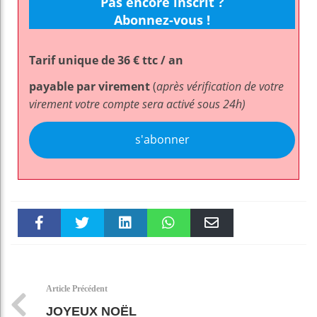
Pas encore inscrit ?
Abonnez-vous !
Tarif unique de 36 € ttc / an
payable par virement
(
après vérification de votre
virement votre compte sera activé sous 24h)
s'abonner
Faceboo
Twitter
linkedin
WhatsAp
Email
k
pt
Article Précédent
JOYEUX NOËL