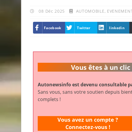
08 Déc 2025
AUTOMOBILE
,
EVENEMEN
Facebook
Twitter
linkedin
Vous êtes à un cl
Autonewsinfo est devenu consultable pa
Sans vous, sans votre soutien depuis bient
complets !
Vous avez un compte ?
Connectez-vous !