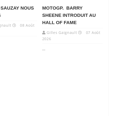
 SAUZAY NOUS
MOTOGP. BARRY
S
SHEENE INTRODUIT AU
HALL OF FAME
gnault
08 Août
Gilles Gaignault
07 Août
2026
...