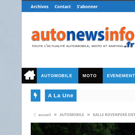
Archives
Contact
S’abonner
AUTOMOBILE
MOTO
EVENEMEN
A La Une
»
»
accueil
AUTOMOBILE
KALLE ROVENPERÄ ENT