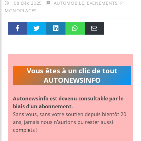
08 Déc 2025
AUTOMOBILE
,
EVENEMENTS
,
F1
,
MONOPLACES
Faceboo
Twitter
linkedin
WhatsAp
Email
k
pt
Vous êtes à un clic de tout
AUTONEWSINFO
Autonewsinfo est devenu consultable par le
biais d'un abonnement.
Sans vous, sans votre soutien depuis bientôt 20
ans, jamais nous n’aurions pu rester aussi
complets !