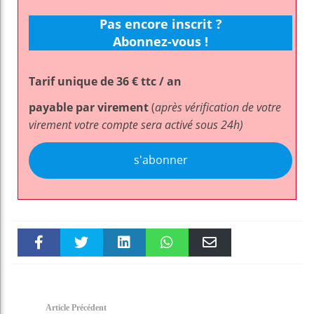
Pas encore inscrit ?
Abonnez-vous !
Tarif unique de 36 € ttc / an
payable par virement
(
après vérification de votre
virement votre compte sera activé sous 24h)
s'abonner
Faceboo
Twitter
linkedin
WhatsAp
Email
k
pt
Article Précédent