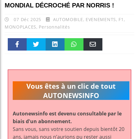
MONDIAL DÉCROCHÉ PAR NORRIS !
07 Déc 2025
AUTOMOBILE
,
EVENEMENTS
,
F1
,
MONOPLACES
,
Personnalités
Faceboo
Twitter
linkedin
WhatsAp
Email
k
pt
Vous êtes à un clic de tout
AUTONEWSINFO
Autonewsinfo est devenu consultable par le
biais d'un abonnement.
Sans vous, sans votre soutien depuis bientôt 20
ans, jamais nous n’aurions pu rester aussi