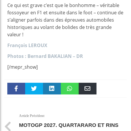
Ce qui est grave c’est que le bonhomme – véritable
fossoyeur en F1 et ensuite dans le foot – continue de
s’aligner parfois dans des épreuves automobiles
historiques au volant de bolides de très grande
valeur !
François LEROUX
Photos : Bernard BAKALIAN – DR
[/mepr_show]
Faceboo
Twitter
linkedin
WhatsAp
Email
k
pt
Article Précédent
MOTOGP 2027. QUARTARARO ET RINS