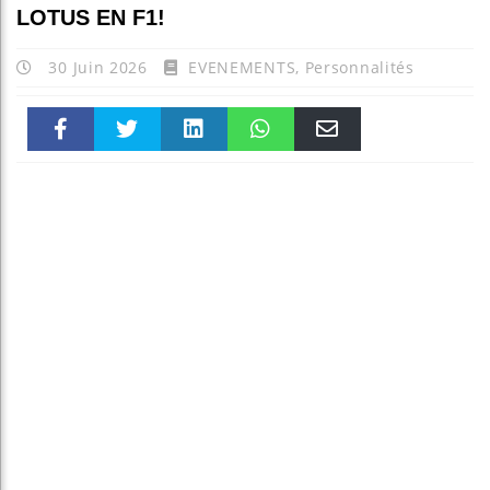
LOTUS EN F1!
30 Juin 2026
EVENEMENTS
,
Personnalités
Faceboo
Twitter
linkedin
WhatsAp
Email
k
pt