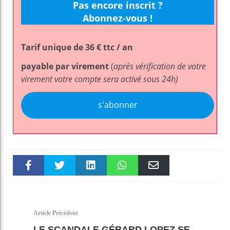
Pas encore inscrit ?
Abonnez-vous !
Tarif unique de 36 € ttc / an
payable par virement
(
après vérification de votre
virement votre compte sera activé sous 24h)
s'abonner
Faceboo
Twitter
linkedin
WhatsAp
Email
k
pt
Article Précédent
LE SCANDALE GÉRARD LOPEZ SE