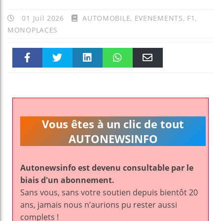
01 Juil 2026
AUTOMOBILE
,
EVENEMENTS
,
F1
,
MONOPLACES
Faceboo
Twitter
linkedin
WhatsAp
Email
k
pt
Vous êtes à un clic de tout
AUTONEWSINFO
Autonewsinfo est devenu consultable par le
biais d'un abonnement.
Sans vous, sans votre soutien depuis bientôt 20
ans, jamais nous n’aurions pu rester aussi
complets !