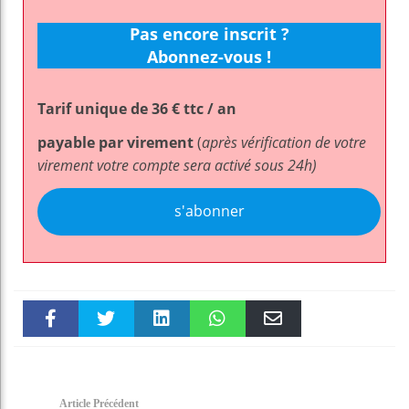
Pas encore inscrit ?
Abonnez-vous !
Tarif unique de 36 € ttc / an
payable par virement
(
après vérification de votre
virement votre compte sera activé sous 24h)
s'abonner
Faceboo
Twitter
linkedin
WhatsAp
Email
k
pt
Article Précédent