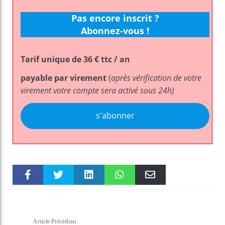
Pas encore inscrit ?
Abonnez-vous !
Tarif unique de 36 € ttc / an
payable par virement
(
après vérification de votre
virement votre compte sera activé sous 24h)
s'abonner
Faceboo
Twitter
linkedin
WhatsAp
Email
k
pt
Article Précédent