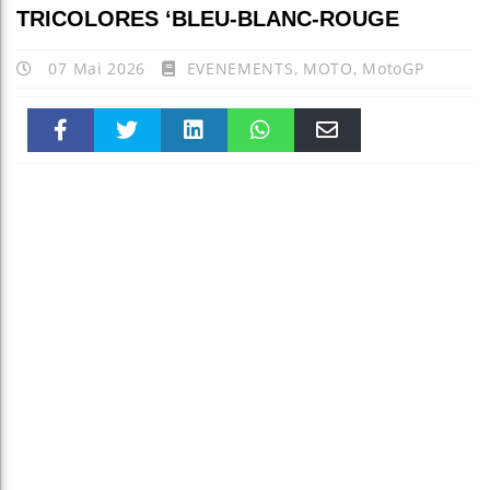
TRICOLORES ‘BLEU-BLANC-ROUGE
07 Mai 2026
EVENEMENTS
,
MOTO
,
MotoGP
Faceboo
Twitter
linkedin
WhatsAp
Email
k
pt