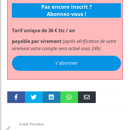
Pas encore inscrit ?
Abonnez-vous !
Tarif unique de 36 € ttc / an
payable par virement
(
après vérification de votre
virement votre compte sera activé sous 24h)
s'abonner
Faceboo
Twitter
linkedin
WhatsAp
Email
k
pt
Article Précédent