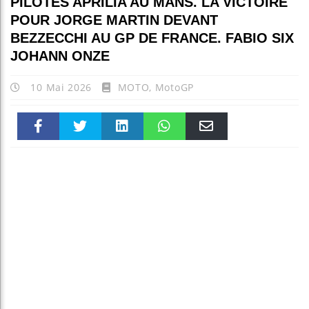
PILOTES APRILIA AU MANS. LA VICTOIRE
POUR JORGE MARTIN DEVANT
BEZZECCHI AU GP DE FRANCE. FABIO SIX
JOHANN ONZE
10 Mai 2026
MOTO
,
MotoGP
Faceboo
Twitter
linkedin
WhatsAp
Email
k
pt