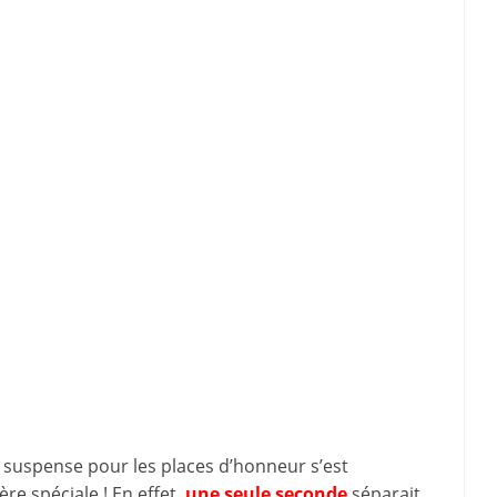
 suspense pour les places d’honneur s’est
e spéciale ! En effet,
une seule seconde
séparait