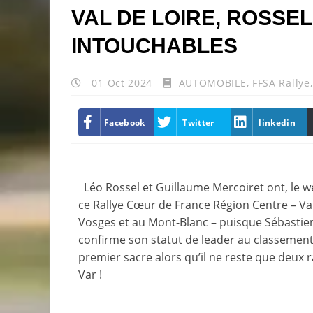
VAL DE LOIRE, ROSSE
INTOUCHABLES
01 Oct 2024
AUTOMOBILE
,
FFSA Rallye
Facebook
Twitter
linkedin
Léo Rossel et Guillaume Mercoiret ont, le we
ce Rallye Cœur de France Région Centre – Va
Vosges et au Mont-Blanc – puisque Sébastie
confirme son statut de leader au classement
premier sacre alors qu’il ne reste que deux r
Var !