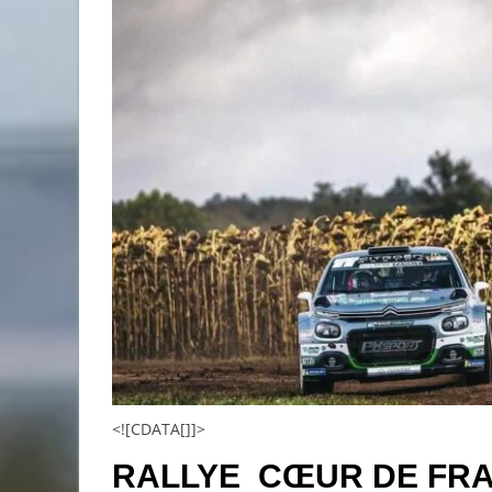
<![CDATA[]]>
RALLYE CŒUR DE FRA