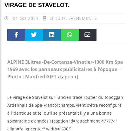
VIRAGE DE STAVELOT.
01 Oct 2024
Circuits
,
EVENEMENTS
Faceboo
Twitter
linkedin
WhatsAp
Email
k
pt
ALPINE 3Litres -De-Cortanze-Vinatier-1000 Km Spa
1969 avec les panneaux publicitaires à l’époque –
Photo : Manfred GIET
[/caption]
Le virage de Stavelot sur l’ancien tracé routier du toboggan
Ardennais de Spa-Francorchamps, vient d’être reconfiguré
à l’identique et tel qu’il se présentait il y a une bonne
soixantaine d’années ! [caption id="attachment_477774"
align="aligncenter" width="600"]