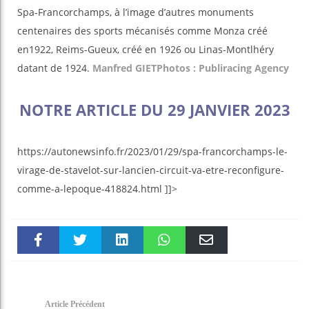
Spa-Francorchamps, à l’image d’autres monuments
centenaires des sports mécanisés comme Monza créé
en1922, Reims-Gueux, créé en 1926 ou Linas-Montlhéry
datant de 1924.
Manfred GIET
Photos : Publiracing Agency
NOTRE ARTICLE DU 29 JANVIER 2023
https://autonewsinfo.fr/2023/01/29/spa-francorchamps-le-
virage-de-stavelot-sur-lancien-circuit-va-etre-reconfigure-
comme-a-lepoque-418824.html ]]>
Faceboo
Twitter
linkedin
WhatsAp
Email
k
pt
Article Précédent